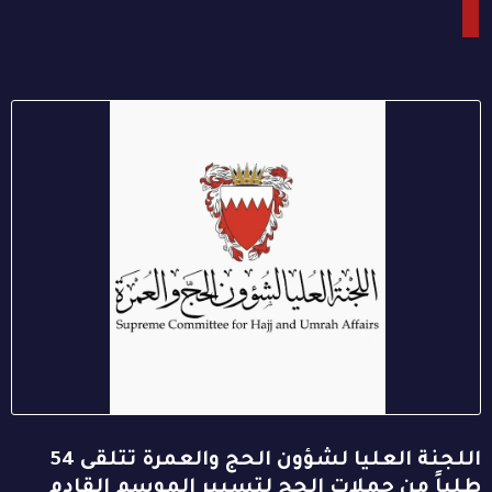
اللجنة العليا لشؤون الحج والعمرة تتلقى 54
طلباً من حملات الحج لتسيير الموسم القادم