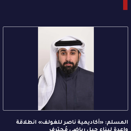
المسلم: «أكاديمية ناصر للغولف» انطلاقة
واعدة لبناء جيل رياضي مُحترف