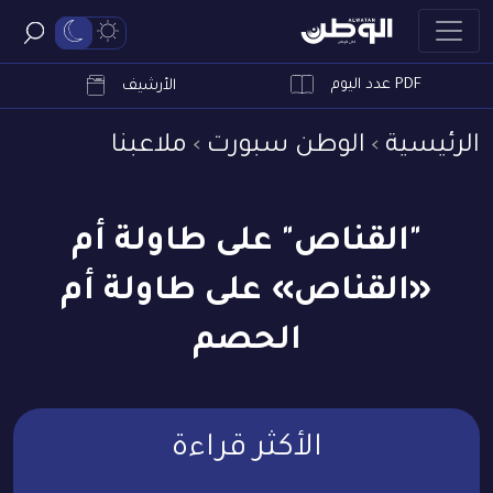
PDF عدد اليوم
ابحث
الأرشيف
الرئيسية
الوطن سبورت
ملاعبنا
"القناص" على طاولة أم
«القناص» على طاولة أم
الحصم
الأكثر قراءة