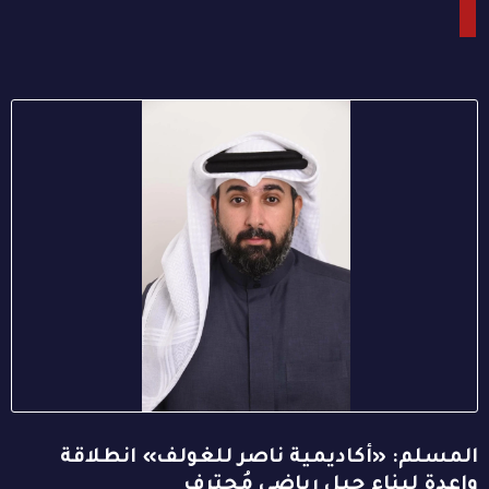
المسلم: «أكاديمية ناصر للغولف» انطلاقة
واعدة لبناء جيل رياضي مُحترف