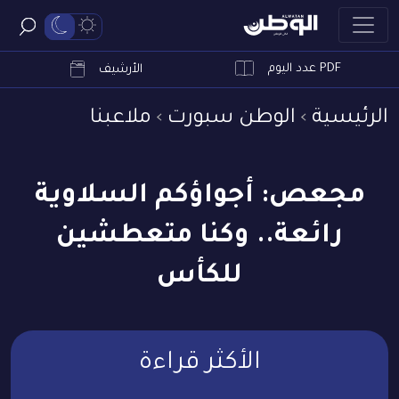
PDF عدد اليوم
ابحث
الأرشيف
الرئيسية
الوطن سبورت
ملاعبنا
مجعص: أجواؤكم السلاوية
رائعة.. وكنا متعطشين
للكأس
الأكثر قراءة