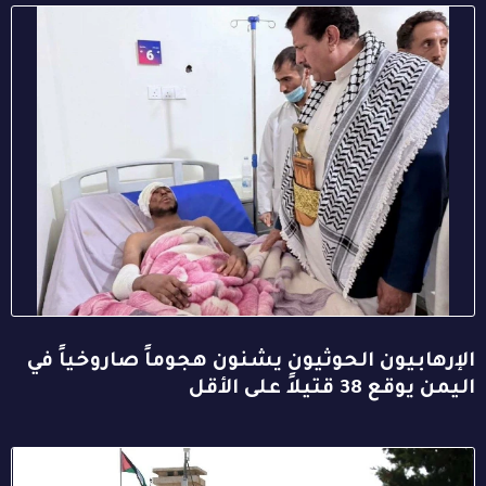
الإرهابيون الحوثيون يشنون هجوماً صاروخياً في
اليمن يوقع 38 قتيلاً على الأقل