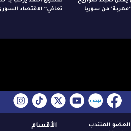
ن يعلن ضبط صواريخ
صندوق النقد يرحب بـ”تس
"مهربة" من سوريا
تعافي” الاقتصاد السوري
العضو المنتدب
الأقسام