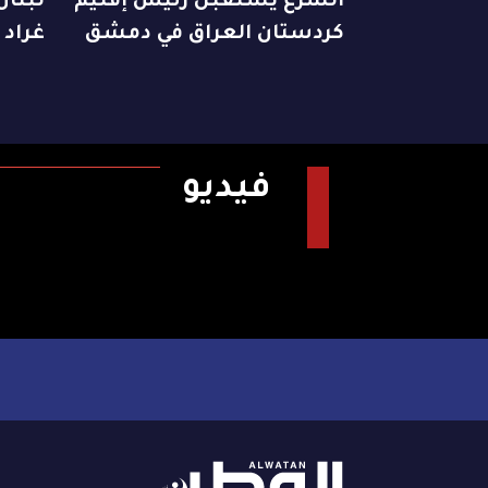
الشرع يستقبل رئيس إقليم
لبنا
كردستان العراق في دمشق
غراد 
فيديو