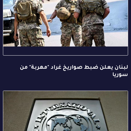
لبنان يعلن ضبط صواريخ غراد "مهربة" من
سوريا