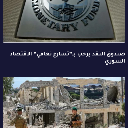
صندوق النقد يرحب بـ”تسارع تعافي” الاقتصاد
السوري