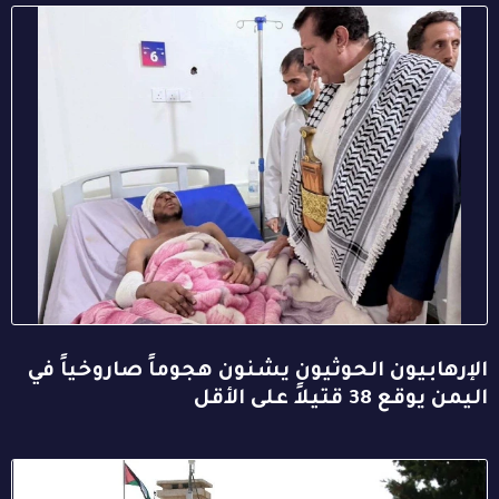
الإرهابيون الحوثيون يشنون هجوماً صاروخياً في
اليمن يوقع 38 قتيلاً على الأقل