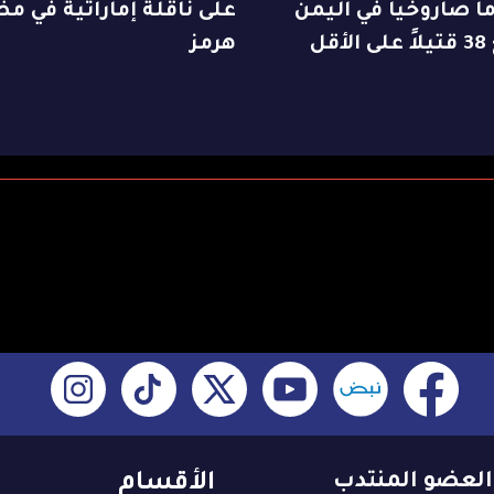
ً صاروخياً في اليمن
على ناقلة إماراتية في م
أقل
هرمز
العضو المنتدب
الأقسام