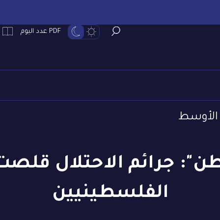
PDF عدد اليوم
الأوسط
وطن": جرائم الاحتلال قلصت
الفلسطينيين