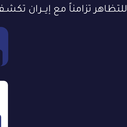
لتظاهر تزامناً مع إيــران تكشـف