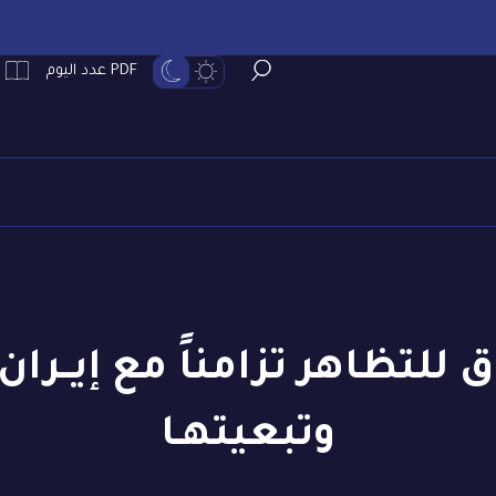
PDF عدد اليوم
 للتظاهر تزامناً مع إيــر
وتبعيتهـا