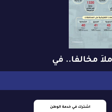
 1847 عاملاً مخالفاً.. في
رصد لـ«الوطن»: 13451 حملة
ة لـ«سوق
 الأول
اشترك في خدمة الوطن