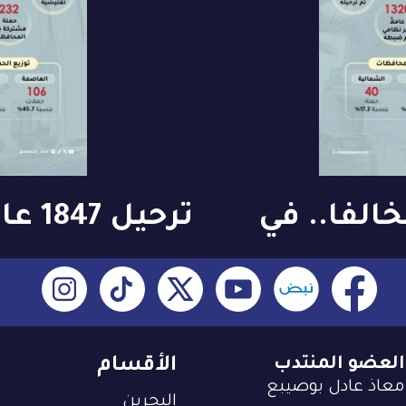
ملاً مخالفاً.. في
ترحيل
رصد لـ«الوطن»: 13451 حملة
«سوق
وزيارة تفتيشي
ل
العمل» بالربع
العضو المنتدب
الأقسام
معاذ عادل بوصيبع
البحرين