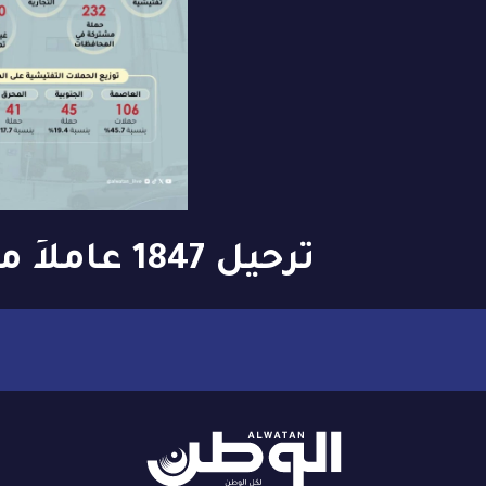
ترحيل 1847 عا
وزيارة تفتيشية لـ
العمل» بالربع الأو