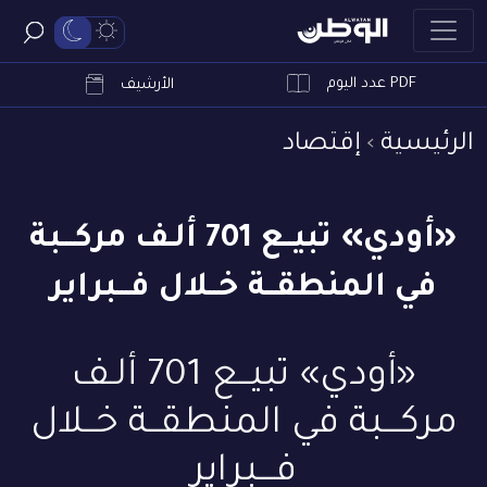
PDF عدد اليوم
ابحث
الأرشيف
الرئيسية
إقتصاد
«أودي» تبيــع 701 ألـف مركـــبة
في المنطقــة خــلال فـــبراير
«أودي» تبيــع 701 ألـف
مركـــبة في المنطقــة خــلال
فـــبراير