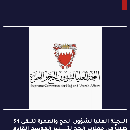
اللجنة العليا لشؤون الحج والعمرة تتلقى 54
طلباً من حملات الحج لتسيير الموسم القادم