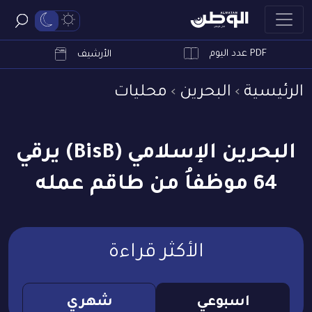
PDF عدد اليوم
ابحث
الأرشيف
الرئيسية
البحرين
محليات
البحرين الإسلامي (BisB) يرقي
64 موظفاُ من طاقم عمله
الأكثر قراءة
اسبوعي
شهري