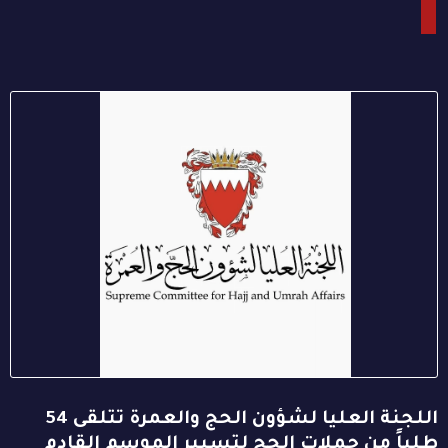
اللجنة العليا لشؤون الحج والعمرة تتلقى 54
طلباً من حملات الحج لتسيير الموسم القادم