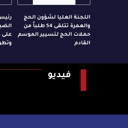
اللجنة العليا لشؤون الحج
رئيس
والعمرة تتلقى 54 طلباً من
الضبا
حملات الحج لتسيير الموسم
على م
القادم
وتطو
فيديو