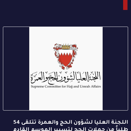
اللجنة العليا لشؤون الحج والعمرة تتلقى 54
طلباً من حملات الحج لتسيير الموسم القادم