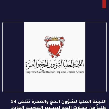
اللجنة العليا لشؤون الحج والعمرة تتلقى 54
طلباً من حملات الحج لتسيير الموسم القادم