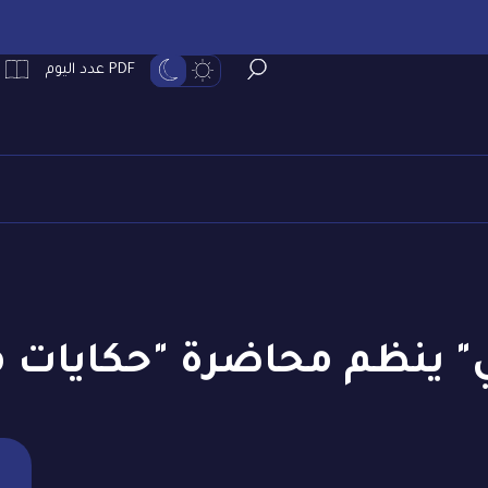
PDF عدد اليوم
في" ينظم محاضرة "حكايات م