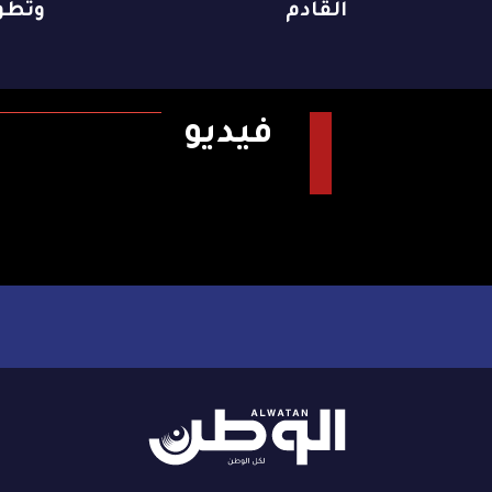
القادم
وتطو
فيديو