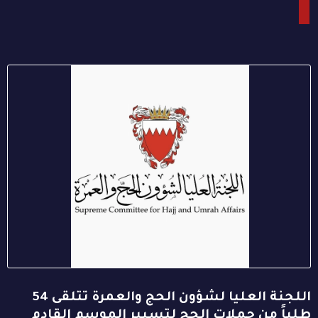
اللجنة العليا لشؤون الحج والعمرة تتلقى 54
طلباً من حملات الحج لتسيير الموسم القادم