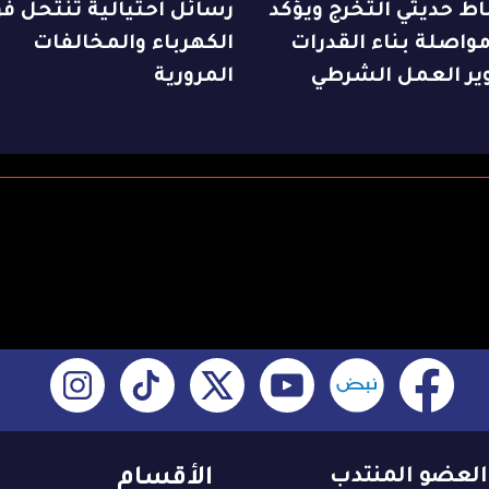
ط حديثي التخرج ويؤكد
رسائل احتيالية تنتحل فو
واصلة بناء القدرات
الكهرباء والمخالفات
ير العمل الشرطي
المرورية
العضو المنتدب
الأقسام