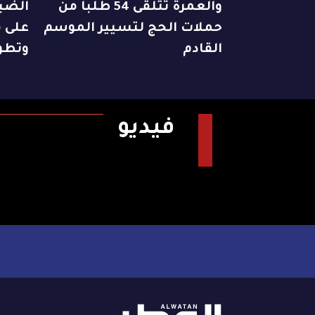
والعمرة تتلقى 54 طلباً من
الضبا
حملات الحج لتسيير الموسم
على م
القادم
وتطو
فيديو