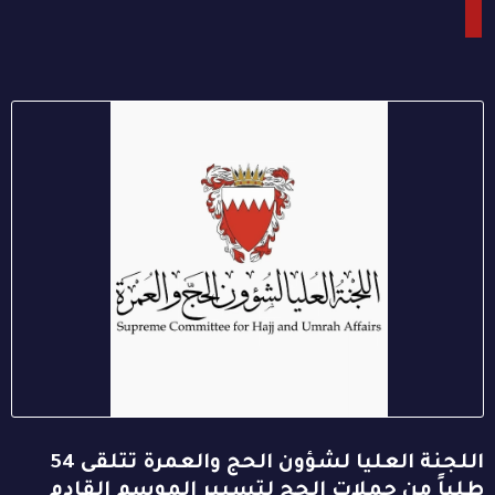
اللجنة العليا لشؤون الحج والعمرة تتلقى 54
طلباً من حملات الحج لتسيير الموسم القادم