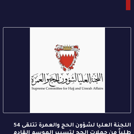
اللجنة العليا لشؤون الحج والعمرة تتلقى 54
طلباً من حملات الحج لتسيير الموسم القادم