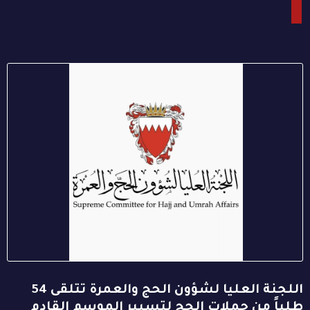
اللجنة العليا لشؤون الحج والعمرة تتلقى 54
طلباً من حملات الحج لتسيير الموسم القادم