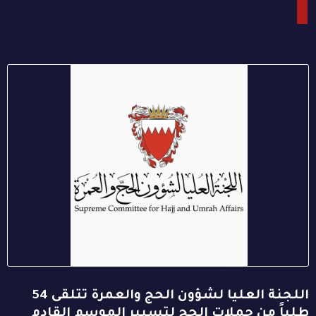
اللجنة العليا لشؤون الحج والعمرة تتلقى 54
طلباً من حملات الحج لتسيير الموسم القادم