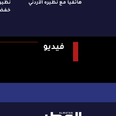
هاتفياً مع نظيره الأردني
نظيره
خفض 
فيديو