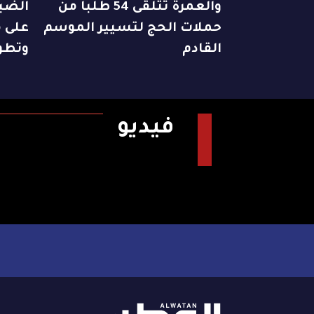
والعمرة تتلقى 54 طلباً من
الضبا
حملات الحج لتسيير الموسم
على م
القادم
وتطو
فيديو