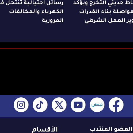
ط حديثي التخرج ويؤكد
رسائل احتيالية تنتحل فو
واصلة بناء القدرات
الكهرباء والمخالفات
ير العمل الشرطي
المرورية
العضو المنتدب
الأقسام