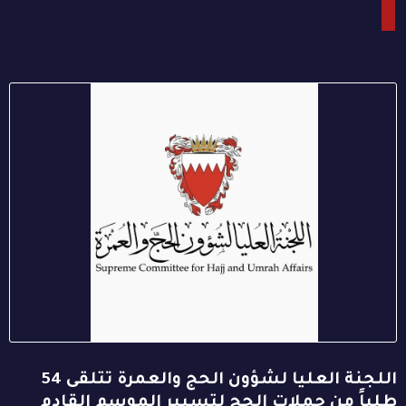
اللجنة العليا لشؤون الحج والعمرة تتلقى 54
طلباً من حملات الحج لتسيير الموسم القادم