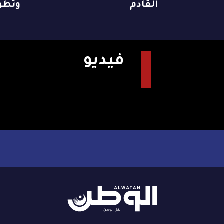
القادم
وتطو
فيديو