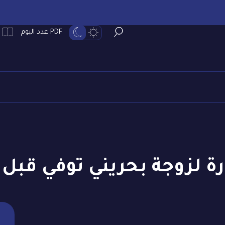
PDF عدد اليوم
رة لزوجة بحريني توفي قب