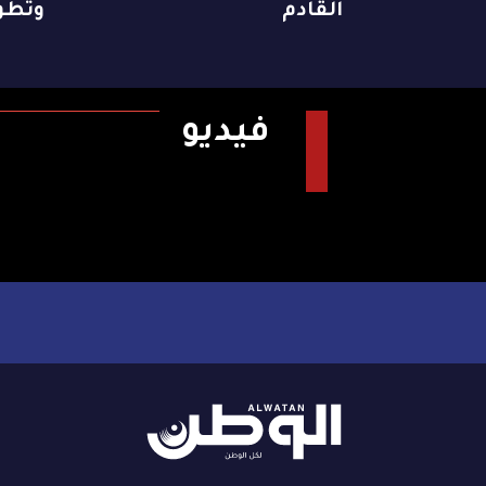
القادم
وتطو
فيديو