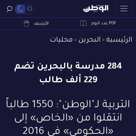
PDF عدد اليوم
ابحث
الأرشيف
الرئيسية
البحرين
محليات
284 مدرسة بالبحرين تضم
229 ألف طالب
التربية لـ"الوطن": 1550 طالباً
انتقلوا من «الخاص» إلى
«الحكومي» في 2016