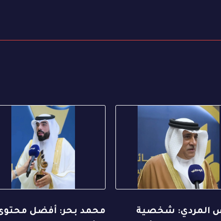
 المردي: شخصية
محمد بحر: أفضل محتوى