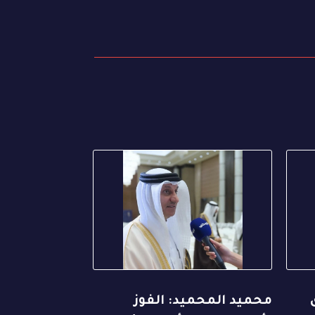
محميد المحميد: الفوز