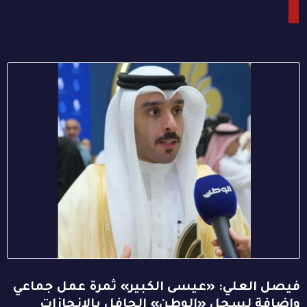
فيصل العلي: «عيسى الكبير» ثمرة عمل جماعي
وإضافة لسجل «الوطن» الحافل بالإنجازات