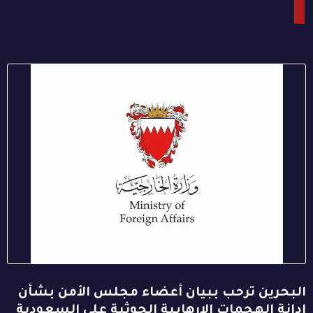
البحرين ترحب ببيان أعضاء مجلس الأمن بشأن
إدانة الهجمات الإرهابية الحوثية على السعودية