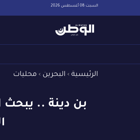
السبت 08 أغسطس 2026
الرئيسية
البحرين
محليات
بن دينة .. يبحث 
ا