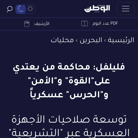
PDF عدد اليوم
ابحث
الأرشيف
الرئيسية
البحرين
محليات
فليلفل: محاكمة من يعتدي
على"القوة" و"الأمن"
و"الحرس" عسكرياً
توسعة صلاحيات الأجهزة
العسكرية عبر "التشريعية"