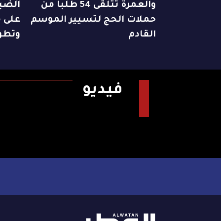
والعمرة تتلقى 54 طلباً من
الضبا
حملات الحج لتسيير الموسم
على م
القادم
وتطو
فيديو