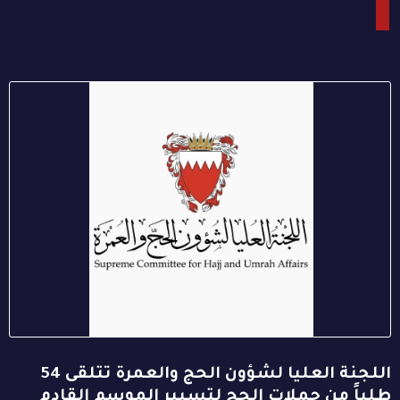
اللجنة العليا لشؤون الحج والعمرة تتلقى 54
طلباً من حملات الحج لتسيير الموسم القادم