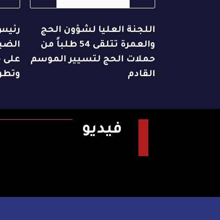
اللجنة العليا لشؤون الحج
رئيس
والعمرة تتلقى 54 طلباً من
الضبا
حملات الحج لتسيير الموسم
على م
القادم
وتطو
فيديو