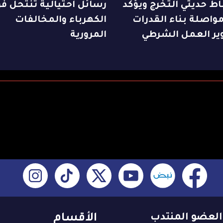
ط حديثي التخرج ويؤكد
رسائل احتيالية تنتحل فو
واصلة بناء القدرات
الكهرباء والمخالفات
ير العمل الشرطي
المرورية
العضو المنتدب
الأقسام