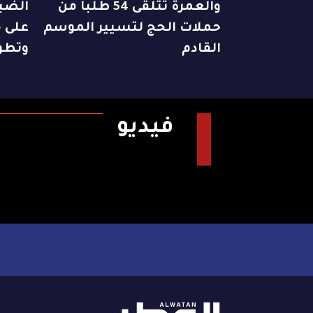
والعمرة تتلقى 54 طلباً من
الضبا
حملات الحج لتسيير الموسم
على م
القادم
وتطو
فيديو