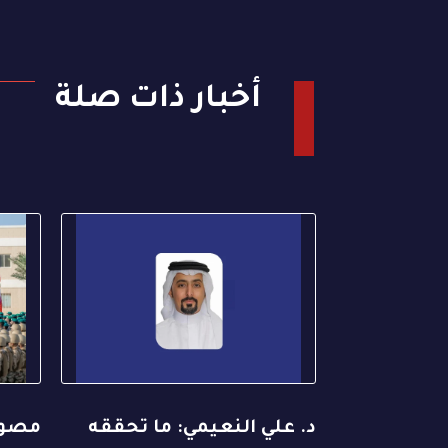
أخبار ذات صلة
د. علي النعيمي: ما تحققه
مصور 