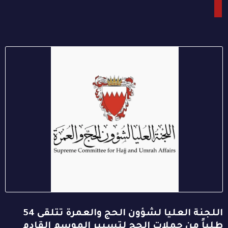
اللجنة العليا لشؤون الحج والعمرة تتلقى 54
طلباً من حملات الحج لتسيير الموسم القادم