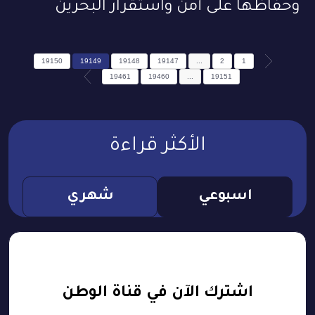
وحفاظها على أمن واستقرار البحرين
19150
19149
19148
19147
...
2
1
19461
19460
...
19151
الأكثر قراءة
اسبوعي
شهري
اشترك الآن في قناة الوطن