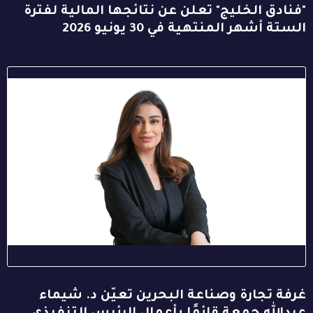
"فنادق الخليج" تعلن عن نتائجها المالية لفترة
الستة أشهر المنتهية في 30 يونيو 2026
غرفة تجارة وصناعة البحرين تعيّن د. شيماء