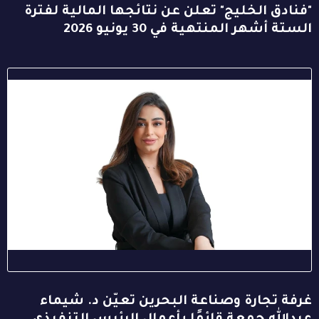
"فنادق الخليج" تعلن عن نتائجها المالية لفترة
الستة أشهر المنتهية في 30 يونيو 2026
غرفة تجارة وصناعة البحرين تعيّن د. شيماء