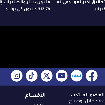
حقيق أكبر نمو يومي له
مليون دينار والصادرات إل
براير
312.78 مليون في يونيو
العضو المنتدب
الأقسام
معاذ عادل بوصيبع