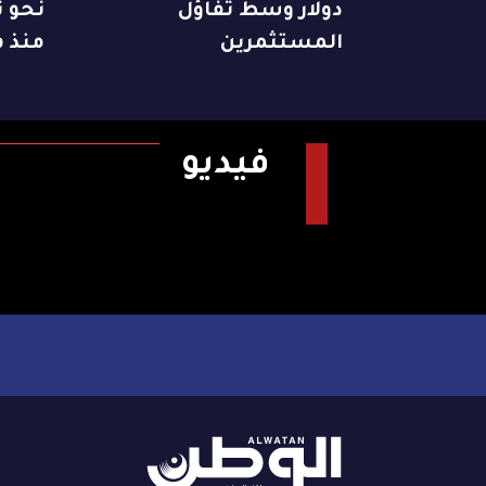
دولار وسط تفاؤل
نحو ت
المستثمرين
منذ ف
فيديو