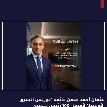
عثمان أحمد ضمن قائمة "فوربس الشرق
الأوسط" لأفضل 100 رئيس تنفيذي