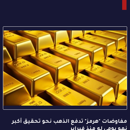
مفاوضات "هرمز" تدفع الذهب نحو تحقيق أكبر
نمو يومي له منذ فبراير