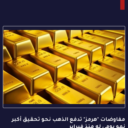
مفاوضات "هرمز" تدفع الذهب نحو تحقيق أكبر
نمو يومي له منذ فبراير