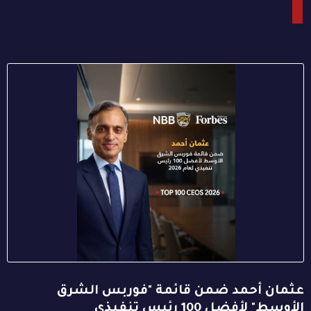
عثمان أحمد ضمن قائمة "فوربس الشرق
الأوسط" لأفضل 100 رئيس تنفيذي